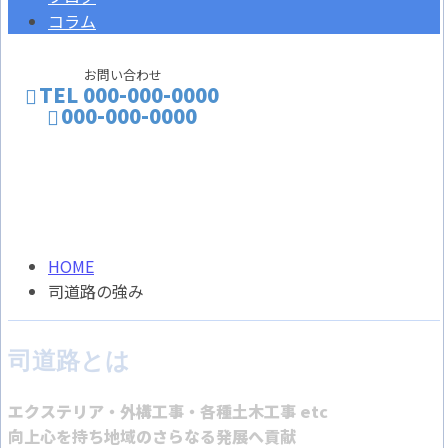
コラム
お問い合わせ
TEL 000-000-0000
000-000-0000
司道路の強み
CONTACT
ENTRY
CONCEPT
HOME
司道路の強み
司道路とは
エクステリア・外構工事・各種土木工事 etc
向上心を持ち地域のさらなる発展へ貢献